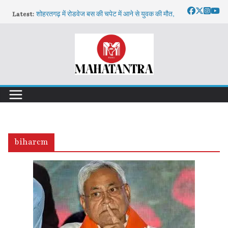
Skip
Latest:
शोहरतगढ़ में रोडवेज बस की चपेट में आने से युवक की मौत,
to
शिनाख्त में जुटी पुलिस
content
रसड़ा विधायक उमाशंकर सिंह का निधन: उपचुनाव होगा या
सीट रहेगी खाली? जानिए नियम
सिद्धार्थनगर में नकली शराब का बड़ा नेटवर्क बेनकाब, हजारों
नकली ढक्कन और बारकोड बरामद
भारत-नेपाल सीमा पर एसएसबी की बड़ी कार्रवाई: 35 बोरी
यूरिया खाद, 2 साइकिल समेत दो तस्कर दबोचे,
गुरु पूर्णिमा पर समाजसेवी रवि अग्रवाल ने लिया गुरु का
आशीर्वाद
biharcm