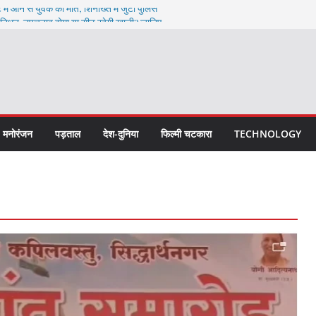
में आने से युवक की मौत, शिनाख्त में जुटी पुलिस
निधन: उपचुनाव होगा या सीट रहेगी खाली? जानिए
बड़ा नेटवर्क बेनकाब, हजारों नकली ढक्कन और
ड़ी कार्रवाई: 35 बोरी यूरिया खाद, 2 साइकिल समेत
्रवाल ने लिया गुरु का आशीर्वाद
मनोरंजन
पड़ताल
देश-दुनिया
फिल्मी चटकारा
TECHNOLOGY